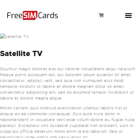
Satellite TV
HOME
Quuntur magni dolores eos qui ratione voluptatem sequi nesciunt.
ABOUT US
Neque porro quisquam est, qui dolorem ipsum quiaolor sit amet,
consectetur, adipisci velit, sed quia non numquam eius modi
PRODUCTS
tempora incidunt ut labore et dolore magnam dolor sit amet,
consectetur adipisicing elit, sed do eiusmod tempor incididunt ut
labore et dolore magna aliqua.
CONTACT
Minim veniam, quis nostrud exercitation ullamco laboris nisi ut
aliquip ex ea commodo consequat. Duis aute irure dolor in
reprehenderit in voluptate velit esse cillum dolore eu fugiat nulla
pariatur. Excepteur sint occaecat cupidatat non proident, sunt in
culpa qui officia deserunt mollit anim id est laborum. Sed ut
perspiciatis unde omnis iste natus error sit.