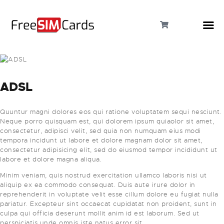
ADSL
HOME
Quuntur magni dolores eos qui ratione voluptatem sequi nesciunt.
ABOUT US
Neque porro quisquam est, qui dolorem ipsum quiaolor sit amet,
consectetur, adipisci velit, sed quia non numquam eius modi
PRODUCTS
tempora incidunt ut labore et dolore magnam dolor sit amet,
consectetur adipisicing elit, sed do eiusmod tempor incididunt ut
labore et dolore magna aliqua.
CONTACT
Minim veniam, quis nostrud exercitation ullamco laboris nisi ut
aliquip ex ea commodo consequat. Duis aute irure dolor in
reprehenderit in voluptate velit esse cillum dolore eu fugiat nulla
pariatur. Excepteur sint occaecat cupidatat non proident, sunt in
culpa qui officia deserunt mollit anim id est laborum. Sed ut
perspiciatis unde omnis iste natus error sit.