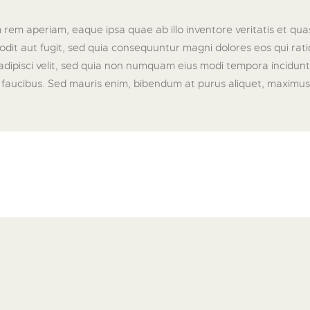
m aperiam, eaque ipsa quae ab illo inventore veritatis et quas
odit aut fugit, sed quia consequuntur magni dolores eos qui r
, adipisci velit, sed quia non numquam eius modi tempora incidu
faucibus. Sed mauris enim, bibendum at purus aliquet, maximus mol