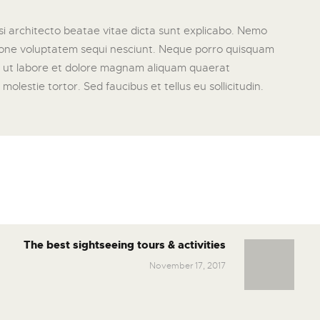
i architecto beatae vitae dicta sunt explicabo. Nemo
atione voluptatem sequi nesciunt. Neque porro quisquam
nt ut labore et dolore magnam aliquam quaerat
estie tortor. Sed faucibus et tellus eu sollicitudin.
The best sightseeing tours & activities
November 17, 2017