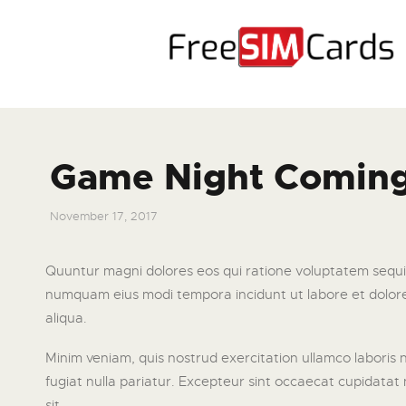
HOME
ABOUT US
PRODUCTS
Game Night Comin
CONTACT
November 17, 2017
Quuntur magni dolores eos qui ratione voluptatem sequi n
numquam eius modi tempora incidunt ut labore et dolore 
aliqua.
Minim veniam, quis nostrud exercitation ullamco laboris n
fugiat nulla pariatur. Excepteur sint occaecat cupidatat n
sit.