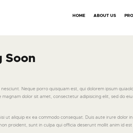
HOME
ABOUT US
PR
g Soon
esciunt. Neque porro quisquam est, qui dolorem ipsum quiaolor s
magnam dolor sit amet, consectetur adipisicing elit, sed do ei
isi ut aliquip ex ea commodo consequat. Duis aute irure dolor in 
on proident, sunt in culpa qui officia deserunt mollit anim id es