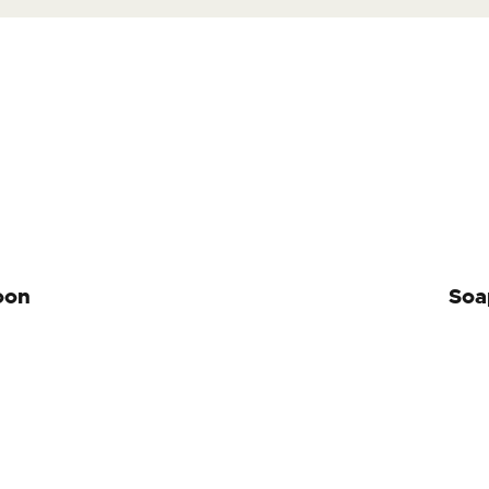
oon
Soa