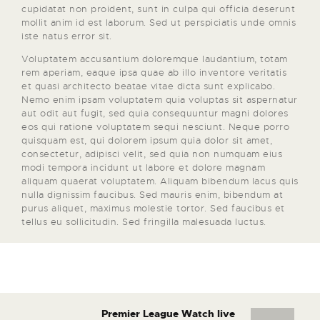
cupidatat non proident, sunt in culpa qui officia deserunt
mollit anim id est laborum. Sed ut perspiciatis unde omnis
iste natus error sit.
Voluptatem accusantium doloremque laudantium, totam
rem aperiam, eaque ipsa quae ab illo inventore veritatis
et quasi architecto beatae vitae dicta sunt explicabo.
Nemo enim ipsam voluptatem quia voluptas sit aspernatur
aut odit aut fugit, sed quia consequuntur magni dolores
eos qui ratione voluptatem sequi nesciunt. Neque porro
quisquam est, qui dolorem ipsum quia dolor sit amet,
consectetur, adipisci velit, sed quia non numquam eius
modi tempora incidunt ut labore et dolore magnam
aliquam quaerat voluptatem. Aliquam bibendum lacus quis
nulla dignissim faucibus. Sed mauris enim, bibendum at
purus aliquet, maximus molestie tortor. Sed faucibus et
tellus eu sollicitudin. Sed fringilla malesuada luctus.
Premier League Watch live